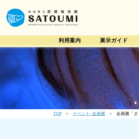
利用案内
展示ガイド
TOP
>
イベント･企画展
> 企画展「さ