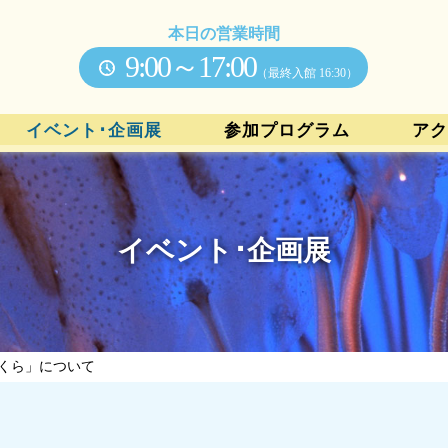
本日の営業時間
9:00～17:00
（最終入館 16:30）
イベント･企画展
参加プログラム
アク
イベント･企画展
くら」について