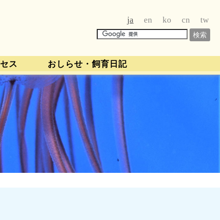
ja
en
ko
cn
tw
セス
おしらせ・飼育日記