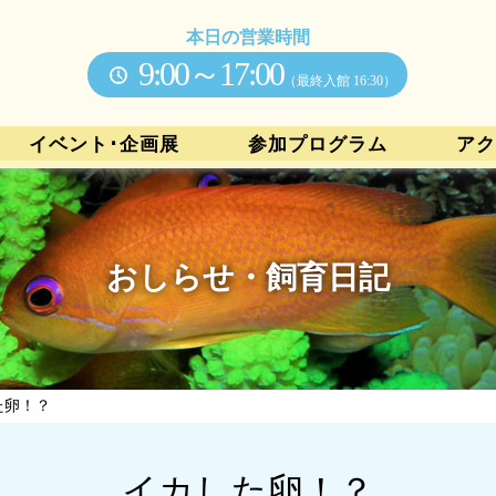
本日の営業時間
9:00～17:00
（最終入館 16:30）
イベント･企画展
参加プログラム
アク
おしらせ・飼育日記
た卵！？
イカした卵！？