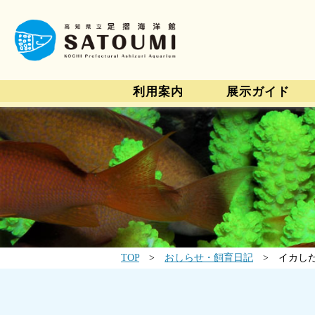
利用案内
展示ガイド
TOP
>
おしらせ・飼育日記
> イカし