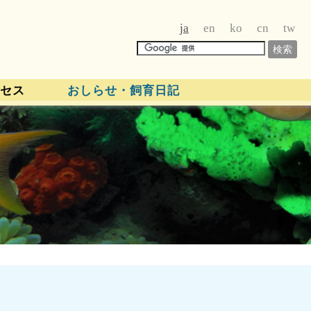
ja
en
ko
cn
tw
セス
おしらせ・飼育日記